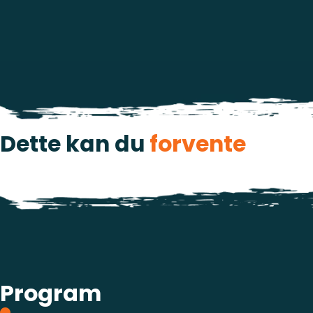
Dette kan du
forvente
Program