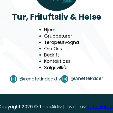
Tur, Friluftsliv & Helse
Hjem
Gruppeturer
Terapeutvogna
Om Oss
Bedrift
Kontakt oss
Salgsvilkår
@AnetteRacer
@renatetindeaktiv
Copyright 2026 © TindeAktiv | Levert av
Totalweb A