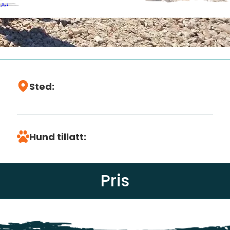
ål
Om denne
turen
Sted:
Hund tillatt:
Pris