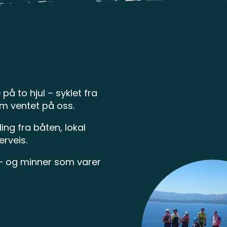
å to hjul – syklet fra
om ventet på oss.
ng fra båten, lokal
rveis.
e – og minner som varer