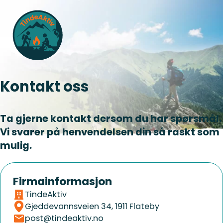
Kontakt oss
Ta gjerne kontakt dersom du har spørsmål.
Vi svarer på henvendelsen din så raskt som
mulig.
Firmainformasjon
TindeAktiv
Gjeddevannsveien 34, 1911 Flateby
post@tindeaktiv.no