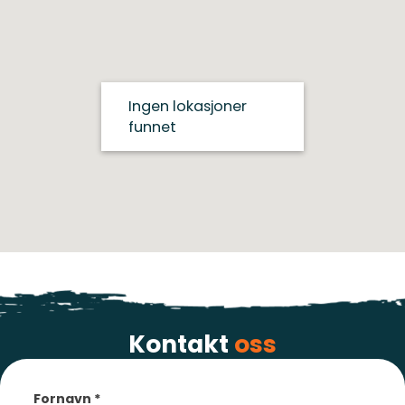
Ingen lokasjoner
funnet
Kontakt
oss
Section
Fornavn
*